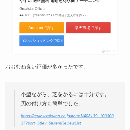
やすい 送料無料 電動芝刈り機 ガーデニング
Greatstar Official
¥4,780
（2026/06/27 21:20時点 | 楽天市場調べ）
Amazonで探す
楽天市場で探す
Yahooショッピングで探す
ポチップ
おおむね良い評価が多かったです。
小型ながら、芝をかるには十分です。
刃の付け方も簡単でした。
https://review.rakuten.co.jp/item/1/408139_100000
37?sort=3&ev=5#itemReviewList