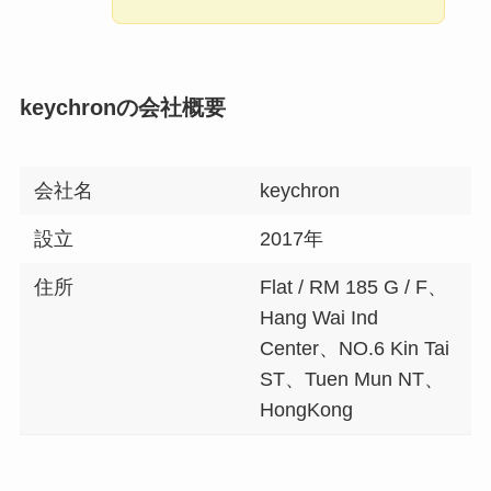
keychronの会社概要
会社名
keychron
設立
2017年
住所
Flat / RM 185 G / F、
Hang Wai Ind
Center、NO.6 Kin Tai
ST、Tuen Mun NT、
HongKong