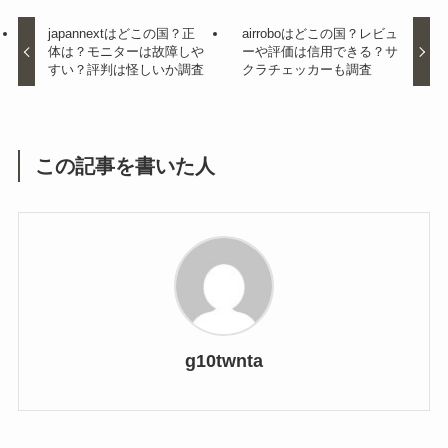
japannextはどこの国？正
airroboはどこの国？レビュ
体は？モニターは故障しや
ーや評価は信用できる？サ
すい？評判は怪しいか調査
クラチェッカーも調査
この記事を書いた人
g10twnta